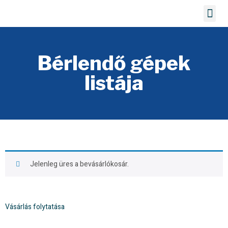
Bérelhető gépek
Bérlendő gépek
listája
Jelenleg üres a bevásárlókosár.
Vásárlás folytatása