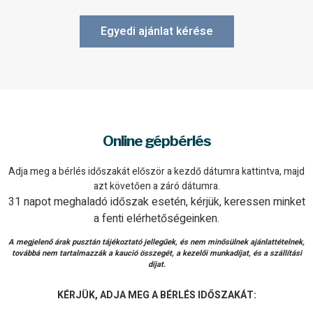
Egyedi ajánlat kérése
Online gépbérlés
Adja meg a bérlés időszakát először a kezdő dátumra kattintva, majd
azt követően a záró dátumra.
31 napot meghaladó időszak esetén, kérjük, keressen minket
a fenti elérhetőségeinken.
A megjelenő árak pusztán tájékoztató jellegűek, és nem minősülnek ajánlattételnek,
továbbá nem tartalmazzák a kaució összegét, a kezelői munkadíjat, és a szállítási
díjat.
KÉRJÜK, ADJA MEG A BÉRLÉS IDŐSZAKÁT: