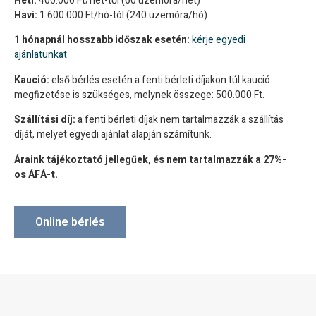
Heti:
400.000 Ft/hét-től (60 üzemóra/hét)
Havi:
1.600.000 Ft/hó-tól (240 üzemóra/hó)
1 hónapnál hosszabb időszak esetén:
kérje egyedi
ajánlatunkat
Kaució:
első bérlés esetén a fenti bérleti díjakon túl kaució
megfizetése is szükséges, melynek összege: 500.000 Ft.
Szállítási díj:
a fenti bérleti díjak nem tartalmazzák a szállítás
díját, melyet egyedi ajánlat alapján számítunk.
Áraink tájékoztató jellegűek, és nem tartalmazzák a 27%-
os ÁFÁ-t.
Online bérlés