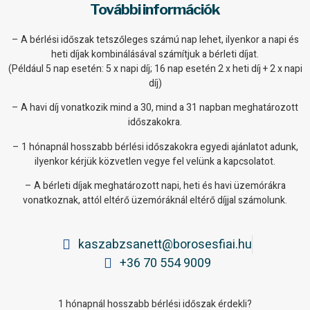
További információk
– A bérlési időszak tetszőleges számú nap lehet, ilyenkor a napi és
heti díjak kombinálásával számítjuk a bérleti díjat.
(Például 5 nap esetén: 5 x napi díj; 16 nap esetén 2 x heti díj + 2 x napi
díj)
– A havi díj vonatkozik mind a 30, mind a 31 napban meghatározott
időszakokra.
– 1 hónapnál hosszabb bérlési időszakokra egyedi ajánlatot adunk,
ilyenkor kérjük közvetlen vegye fel velünk a kapcsolatot.
– A bérleti díjak meghatározott napi, heti és havi üzemórákra
vonatkoznak, attól eltérő üzemóráknál eltérő díjjal számolunk.
kaszabzsanett@borosesfiai.hu
+36 70 554 9009
1 hónapnál hosszabb bérlési időszak érdekli?