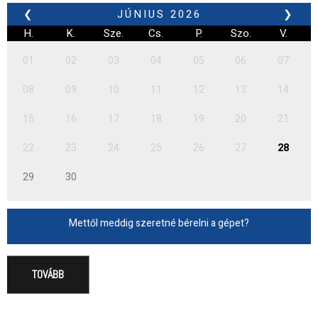
❮
JÚNIUS
2026
❯
H.
K.
Sze.
Cs.
P.
Szo.
V.
01
02
03
04
05
06
07
08
09
10
11
12
13
14
15
16
17
18
19
20
21
22
23
24
25
26
27
28
29
30
Mettől meddig szeretné bérelni a gépet?
TOVÁBB