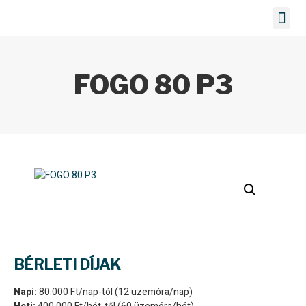
Bérelhető gépek
FOGO 80 P3
BÉRLETI DÍJAK
Napi:
80.000 Ft/nap-tól (12 üzemóra/nap)