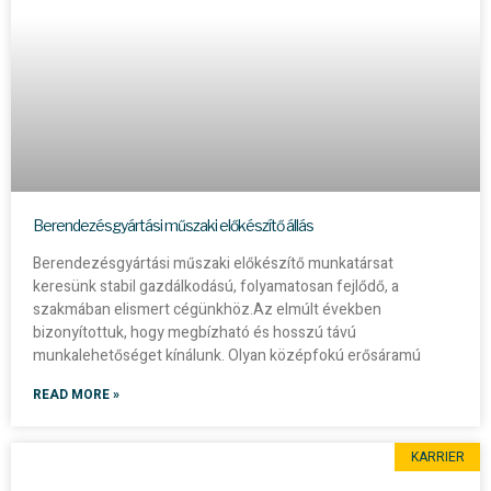
Berendezésgyártási műszaki előkészítő állás
Berendezésgyártási műszaki előkészítő munkatársat
keresünk stabil gazdálkodású, folyamatosan fejlődő, a
szakmában elismert cégünkhöz.Az elmúlt években
bizonyítottuk, hogy megbízható és hosszú távú
munkalehetőséget kínálunk. Olyan középfokú erősáramú
READ MORE »
KARRIER