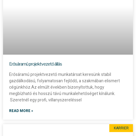
Erősáramú projektvezető állás
Erősáramú projektvezető munkatársat keresünk stabil
gazdálkodású, folyamatosan fejlődő, a szakmában elismert
cégünkhöz.Az elmúlt években bizonyítottuk, hogy
megbízható és hosszú távú munkalehetőséget kínálunk.
Szeretnél egy profi, villanyszereléssel
READ MORE »
KARRIER