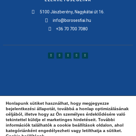
5100 Jászberény, Nagykátai út 16.
info@borosesfiai.hu
+36 70 700 7080
Honlapunk sütiket használhat, hogy megjegyezze
bejelentkezési állapotát, továbbá a honlap optimizálásának
céljából, illetve hogy az Ön személyes érdeklődésére való
Adatkezelési tájékoztató
ÁVSZF
tekintettel küldje el marketinges hirdetéseit. További
információk találhatók a cookie beállítások oldalon, ahol
Copyright © 2024 BOROS ÉS FIAI Villamosipari Kft. – Minden jog fenntartva!
kategóriánként engedélyezheti vagy letilthatja a sütiket.