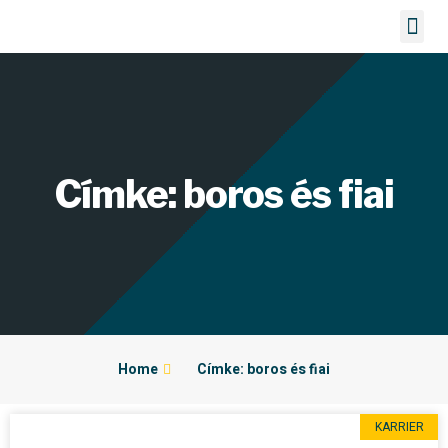
Bérelhető gépek
Címke: boros és fiai
Home
Címke: boros és fiai
KARRIER