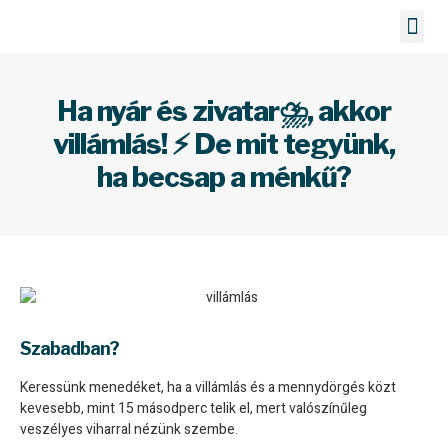
Bérelhető gépek
Ha nyár és zivatar⛈️, akkor
villámlás! ⚡ De mit tegyünk,
ha becsap a ménkű?
Szabadban?
Keressünk menedéket, ha a villámlás és a mennydörgés közt
kevesebb, mint 15 másodperc telik el, mert valószínűleg
veszélyes viharral nézünk szembe.