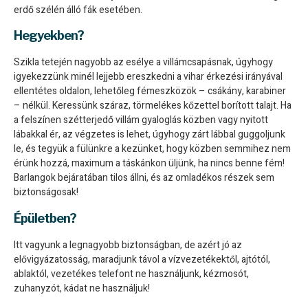
erdő szélén álló fák esetében.
Hegyekben?
Szikla tetején nagyobb az esélye a villámcsapásnak, úgyhogy
igyekezzünk minél lejjebb ereszkedni a vihar érkezési irányával
ellentétes oldalon, lehetőleg fémeszközök – csákány, karabiner
– nélkül. Keressünk száraz, törmelékes kőzettel borított talajt. Ha
a felszínen szétterjedő villám gyaloglás közben vagy nyitott
lábakkal ér, az végzetes is lehet, úgyhogy zárt lábbal guggoljunk
le, és tegyük a fülünkre a kezünket, hogy közben semmihez nem
érünk hozzá, maximum a táskánkon üljünk, ha nincs benne fém!
Barlangok bejáratában tilos állni, és az omladékos részek sem
biztonságosak!
Épületben?
Itt vagyunk a legnagyobb biztonságban, de azért jó az
elővigyázatosság, maradjunk távol a vízvezetékektől, ajtótól,
ablaktól, vezetékes telefont ne használjunk, kézmosót,
zuhanyzót, kádat ne használjuk!