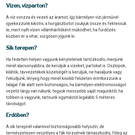
Vízen, vízparton?
A víz vonzza és vezeti az áramot, így bármilyen vízi járművel
igyekezzünk kikötni, a horgászbotot csukjuk össze és fektessük
le, mert nyílt vízen villámhárítóként működhet, ha fürdőzés
közben ér a vihar, sürgősen jöjjünk ki.
Sík terepen?
Ha fedetlen helyen vagyunk kénytelenek tartózkodni, menjünk
minél alacsonyabbra, de kerüljük a vizeket, partokat is. Oszlopok,
kilátók, távvezetékek közelségét is kerüljük, ne hasaljunk vagy
feküdjünk, lényeg hogy minél kisebb felületen érintkezzünk a
talajjal. Fák alatt sem biztonságos, ha bármilyen elektromosságot
vezető tárgy van nálunk, tegyük messzebb saját magunktól, ha
többen is vagyunk, tartsunk egymástól legalább 5 méteres
távolságot.
Erdőben?
A sík terepnél valamivel biztonságosabb helyszín, de
természetesen veszélyes a fák törzsének támaszkodni, főleg az